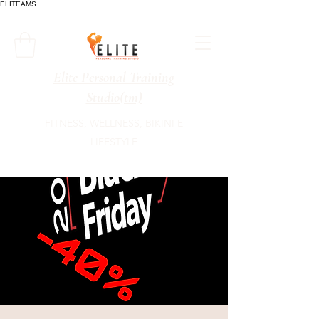
ELITEAMS
Elite Personal Training
Studio(tm)
FITNESS, WELLNESS, BIKINI E
LIFESTYLE