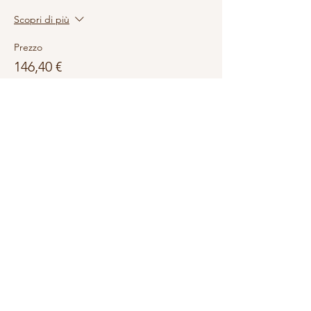
Scopri di più
Prezzo
146,40 €
Condividi questo evento
Elite Personal Training Studio
di Alberto Di Gaetano