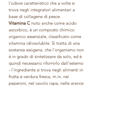
l'odore caratteristico che a volte si
trova negli integratori alimentari a
base di collagene di pesce.
Vitamina C
noto anche come acido
ascorbico, è un composto chimico
organico essenziale, classificato come
vitamina idrosolubile. Si tratta di una
sostanza esogena, che l'organismo non
è in grado di sintetizzare da solo, ed è
quindi necessario rifornirlo dall'esterno
- l'ingrediente si trova negli alimenti in
frutta e verdura fresca, m.in. nei
peperoni, nel cavolo rapa, nelle arance
o nel ribes nero, nonché negli
integratori alimentari.
Proprietà degli ingredienti contenuti in
OstroVit Collagene + Vitamina C
Vitamina C
contribuisce alla corretta
produzione di collagene per garantire
il buon funzionamento di vasi