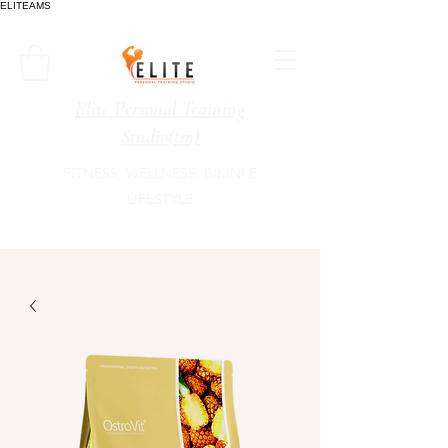
ELITEAMS
Elite Personal Training
Studio(tm)
FITNESS, WELLNESS, BIKINI E
LIFESTYLE