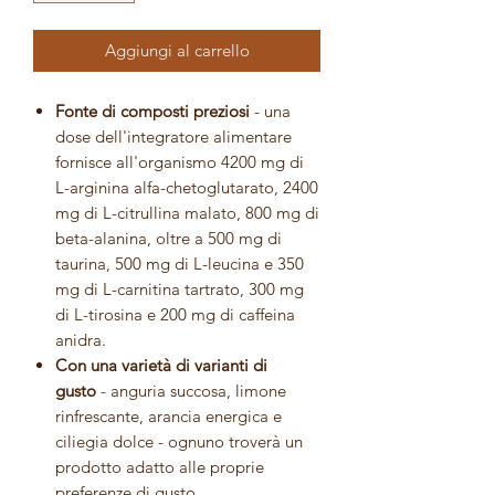
Aggiungi al carrello
Fonte di composti preziosi
- una
dose dell'integratore alimentare
fornisce all'organismo 4200 mg di
L-arginina alfa-chetoglutarato, 2400
mg di L-citrullina malato, 800 mg di
beta-alanina, oltre a 500 mg di
taurina, 500 mg di L-leucina e 350
mg di L-carnitina tartrato, 300 mg
di L-tirosina e 200 mg di caffeina
anidra.
Con una varietà di varianti di
gusto
- anguria succosa, limone
rinfrescante, arancia energica e
ciliegia dolce - ognuno troverà un
prodotto adatto alle proprie
preferenze di gusto.