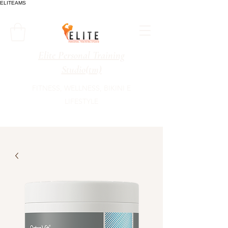
ELITEAMS
Elite Personal Training
Studio(tm)
FITNESS, WELLNESS, BIKINI E
LIFESTYLE