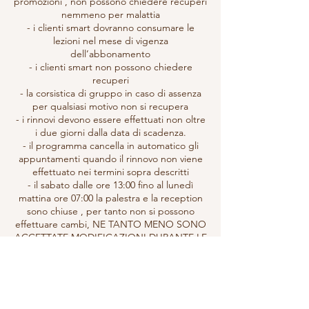
promozioni , non possono chiedere recuperi
nemmeno per malattia
- i clienti smart dovranno consumare le
lezioni nel mese di vigenza
dell’abbonamento
- i clienti smart non possono chiedere
recuperi
- la corsistica di gruppo in caso di assenza
per qualsiasi motivo non si recupera
- i rinnovi devono essere effettuati non oltre
i due giorni dalla data di scadenza.
- il programma cancella in automatico gli
appuntamenti quando il rinnovo non viene
effettuato nei termini sopra descritti
- il sabato dalle ore 13:00 fino al lunedì
mattina ore 07:00 la palestra e la reception
sono chiuse , per tanto non si possono
effettuare cambi, NE TANTO MENO SONO
ACCETTATE MODIFICAZIONI DURANTE LE
ORE DI CHIUSURA .
- al momento dell’iscrizione il cliente prende
visione del regolamento accetandone i
termini.
- tutte le comunicazione devono avvenire