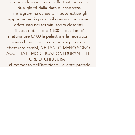
- i rinnovi devono essere effettuati non oltre
i due giorni dalla data di scadenza.
- il programma cancella in automatico gli
appuntamenti quando il rinnovo non viene
effettuato nei termini sopra descritti
- il sabato dalle ore 13:00 fino al lunedì
mattina ore 07:00 la palestra e la reception
sono chiuse , per tanto non si possono
effettuare cambi, NE TANTO MENO SONO
ACCETTATE MODIFICAZIONI DURANTE LE
ORE DI CHIUSURA .
- al momento dell’iscrizione il cliente prende
visione del regolamento accetandone i
termini.
- tutte le comunicazione devono avvenire
sull’app elite
- non verrano prese prenotazioni o
modificazioni o cumunicazioni , che non
Dettagli di contatto