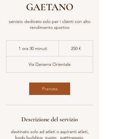
GAETANO
servizio dedicato solo per i clienti con alto
rendimento sportivo
250
euro
1 ora 30 minuti
1
250 €
o
r
Via Darsena Orientale
3
0
m
i
Prenota
n
u
t
i
Descrizione del servizio
destinato solo ad atleti o aspiranti atleti,
body building, nuoto , pattinaggio,